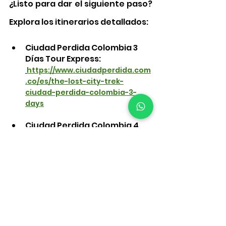
¿Listo para dar el siguiente paso? 
Explora los itinerarios detallados:
Ciudad Perdida Colombia 3 
Días Tour Express: 
https://www.ciudadperdida.com
.co/es/the-lost-city-trek-
ciudad-perdida-colombia-3-
days
Ciudad Perdida Colombia 4 
Días Tour Clásico: 
https://www.ciudadperdida.com
.co/es/the-lost-city-trek-
ciudad-perdida-colombia-4-
days
Ciudad Perdida Colombia 5 
Días + 
Cascadas:
https://www.ciudad