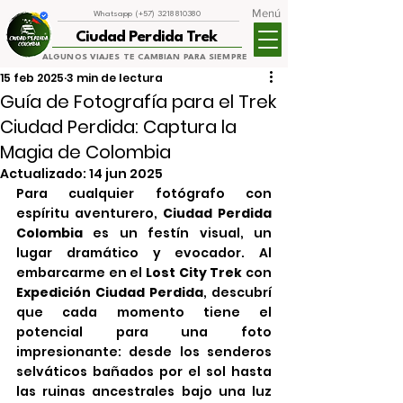
Menú
Whatsapp (+57) 3218810380
Ciudad Perdida Trek
ALGUNOS VIAJES TE CAMBIAN PARA SIEMPRE
15 feb 2025
3 min de lectura
Guía de Fotografía para el Trek
Ciudad Perdida: Captura la
Magia de Colombia
Actualizado:
14 jun 2025
Para cualquier fotógrafo con 
espíritu aventurero, 
Ciudad Perdida 
Colombia
 es un festín visual, un 
lugar dramático y evocador. Al 
embarcarme en el 
Lost City Trek
 con 
Expedición Ciudad Perdida
, descubrí 
que cada momento tiene el 
potencial para una foto 
impresionante: desde los senderos 
selváticos bañados por el sol hasta 
las ruinas ancestrales bajo una luz 