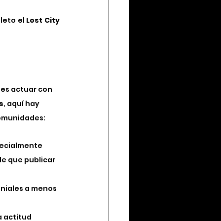
eto el 
Lost City 
es actuar con 
s
, aquí hay 
comunidades:
ecialmente 
de que publicar 
oniales a menos 
 actitud 