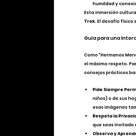
humildad y conexi
Esta inmersión cultur
Trek
. El desafío físic
Guía para una Inter
Como "Hermanos Menore
el máximo respeto. Pa
consejos prácticos ba
Pide Siempre Perm
niños) o de sus ho
esas imágenes tam
Respeta la Privaci
que seas invitado
Observa y Aprend