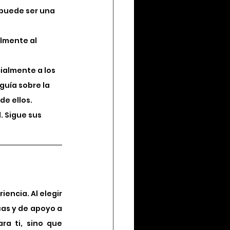
puede ser una 
lmente al 
ialmente a los 
guía sobre la 
e ellos.
. Sigue sus 
encia. Al elegir 
as y de apoyo a 
a ti, sino que 