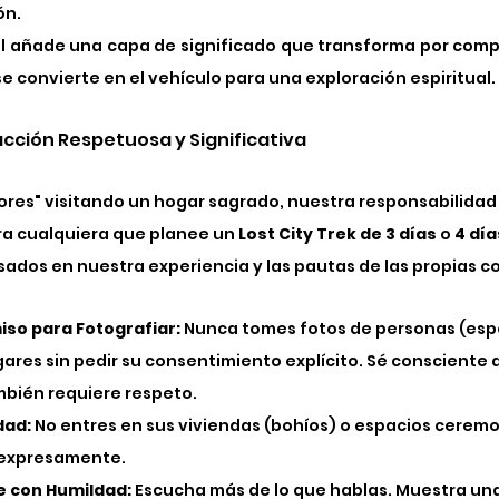
ón.
al añade una capa de significado que transforma por compl
o se convierte en el vehículo para una exploración espiritual.
acción Respetuosa y Significativa
s" visitando un hogar sagrado, nuestra responsabilidad 
ra cualquiera que planee un 
Lost City Trek de 3 días
 o 
4 día
sados en nuestra experiencia y las pautas de las propias 
iso para Fotografiar:
 Nunca tomes fotos de personas (esp
gares sin pedir su consentimiento explícito. Sé consciente 
bién requiere respeto.
dad:
 No entres en sus viviendas (bohíos) o espacios cerem
 expresamente.
e con Humildad:
 Escucha más de lo que hablas. Muestra una