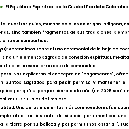
s:
 El Equilibrio Espiritual de la Ciudad Perdida Colombia
ata, nuestros guías, muchos de ellos de origen indígena, c
orias, sino también fragmentos de sus tradiciones, siempr
e o no ser compartido.
yu):
 Aprendimos sobre el uso ceremonial de la hoja de coca,
, sino un elemento sagrado de conexión espiritual, meditaci
partirla es presenciar un acto de comunidad.
peto:
 Nos explicaron el concepto de "pagamentos", ofrend
n puntos sagrados para pedir permiso y mantener el eq
xplica por qué el parque cierra cada año (en 2025 será en
alizar sus rituales de limpieza.
atitud:
 Uno de los momentos más conmovedores fue cuand
imple ritual: un instante de silencio para masticar una 
a la tierra por su belleza y por permitirnos estar allí. Fue