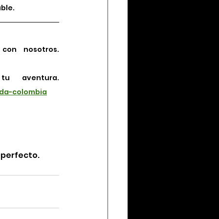
ble. 
¿Quieres vivir esta inmersión cultural? Reserva tu Lost City Trek con nosotros. 
Compara nuestros treks de 3, 4 y 5 días y elige tu aventura. 
ida-colombia
 perfecto.