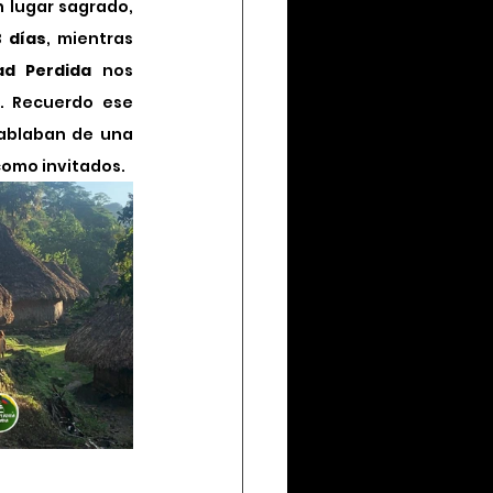
 lugar sagrado, 
3 días
, mientras 
ad Perdida
 nos 
. Recuerdo ese 
ablaban de una 
como invitados.