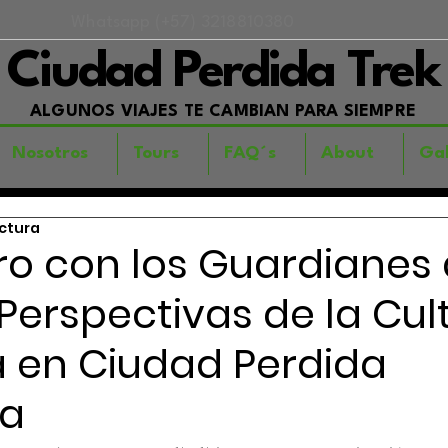
Whatsapp (+57) 3218810380
Ciudad Perdida Trek
ALGUNOS VIAJES TE CAMBIAN PARA SIEMPRE
Nosotros
Tours
FAQ´s
About
Gal
ectura
ro con los Guardianes
Perspectivas de la Cul
a en Ciudad Perdida
ia