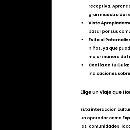
receptiva. Aprende
gran muestra de r
Viste Apropiadam
pasar por sus com
Evita el Paternali
niños, ya que pued
mejor manera de h
Confía en tu Guía:
indicaciones sobre
Elige un Viaje que Ho
Esta interacción cultur
un operador como 
Exp
las comunidades loca