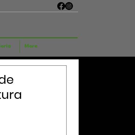
ería
More
 de
tura