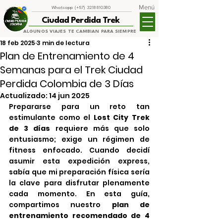
Menú
Whatsapp (+57) 3218810380
Ciudad Perdida Trek
ALGUNOS VIAJES TE CAMBIAN PARA SIEMPRE
18 feb 2025
3 min de lectura
Plan de Entrenamiento de 4
Semanas para el Trek Ciudad
Perdida Colombia de 3 Días
Actualizado:
14 jun 2025
Prepararse para un reto tan 
estimulante como el 
Lost City Trek 
de 3 días
 requiere más que solo 
entusiasmo; exige un régimen de 
fitness enfocado. Cuando decidí 
asumir esta expedición express, 
sabía que mi preparación física sería 
la clave para disfrutar plenamente 
cada momento. En esta guía, 
compartimos nuestro 
plan de 
entrenamiento recomendado de 4 