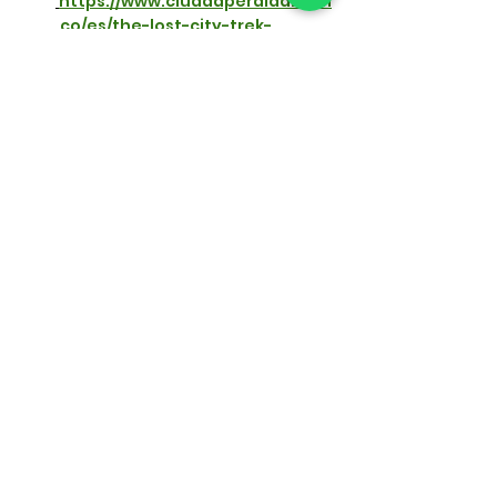
https://www.ciudadperdida.com
.co/es/the-lost-city-trek-
ciudad-perdida-colombia-3-
days
Ciudad Perdida Colombia 4 
Días Tour Clásico: 
https://www.ciudadperdida.com
.co/es/the-lost-city-trek-
ciudad-perdida-colombia-4-
days
Ciudad Perdida Colombia 5 
Días + 
Cascadas:
https://www.ciudad
perdida.com.co/es/the-lost-
city-trek-ciudad-perdida-
colombia-5-days
Tienes preguntas?
 Contáctanos! 