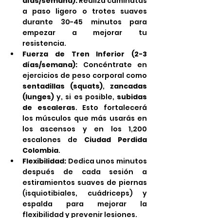
días/semana):
 Realiza caminatas 
a paso ligero o trotes suaves 
durante 30-45 minutos para 
empezar a mejorar tu 
resistencia.
Fuerza de Tren Inferior (2-3 
días/semana):
 Concéntrate en 
ejercicios de peso corporal como 
sentadillas (squats)
, 
zancadas 
(lunges)
 y, si es posible, 
subidas 
de escaleras
. Esto fortalecerá 
los músculos que más usarás en 
los ascensos y en los 1,200 
escalones de 
Ciudad Perdida 
Colombia
.
Flexibilidad:
 Dedica unos minutos 
después de cada sesión a 
estiramientos suaves de piernas 
(isquiotibiales, cuádriceps) y 
espalda para mejorar la 
flexibilidad y prevenir lesiones.